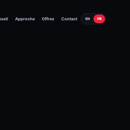
seil
Approche
Offres
Contact
EN
FR