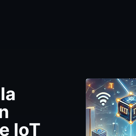
la
n
e IoT